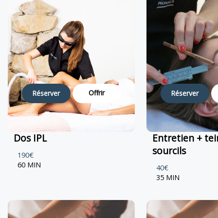
Offrir
Réserver
Réserver
Dos IPL
Entretien + te
sourcils
190€
60 MIN
40€
35 MIN