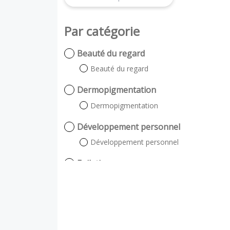
Par catégorie
Beauté du regard
Beauté du regard
Dermopigmentation
Dermopigmentation
Développement personnel
Développement personnel
Epilation
Lumière pulsée
énergétique (à la cire)
Massage & Gommage du corps
Gommage