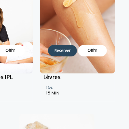
Offrir
Offrir
Réserver
s IPL
Lèvres
16€
15 MIN