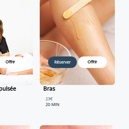
Offrir
Offrir
Réserver
pulsée
Bras
23€
20 MIN