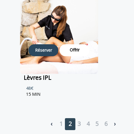
Offrir
Réserver
Lèvres IPL
48€
15 MIN
‹
1
2
3
4
5
6
›