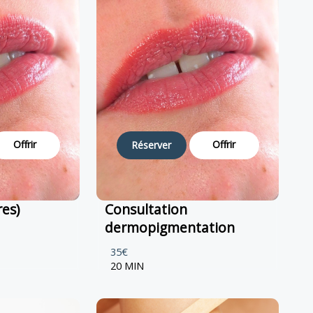
Offrir
Offrir
Réserver
res)
Consultation
dermopigmentation
35€
20 MIN