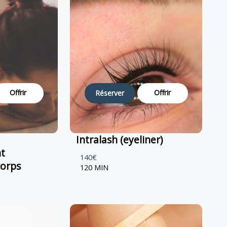
Offrir
Offrir
Réserver
Intralash (eyeliner)
t
140€
corps
120 MIN