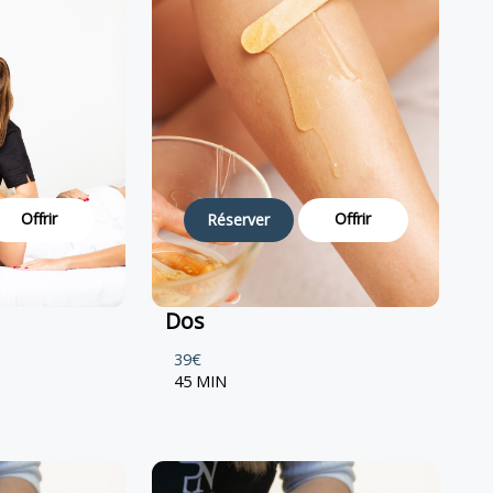
Offrir
Offrir
Réserver
Dos
39€
45 MIN