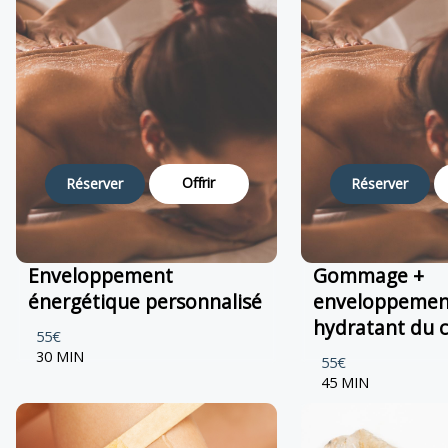
Offrir
Réserver
Réserver
Enveloppement
Gommage +
énergétique personnalisé
enveloppemen
hydratant du 
55€
30 MIN
55€
45 MIN