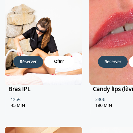
Offrir
Réserver
Réserver
Bras IPL
Candy lips (lèv
125€
330€
45 MIN
180 MIN