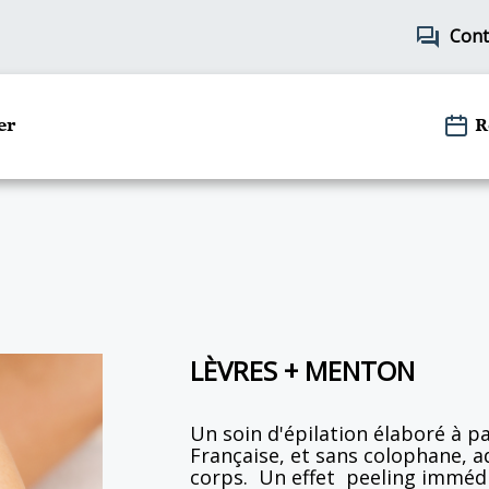
forum
Cont
er
R
LÈVRES + MENTON
Un soin d'épilation élaboré à p
Française, et sans colophane, a
corps. Un effet peeling immédia