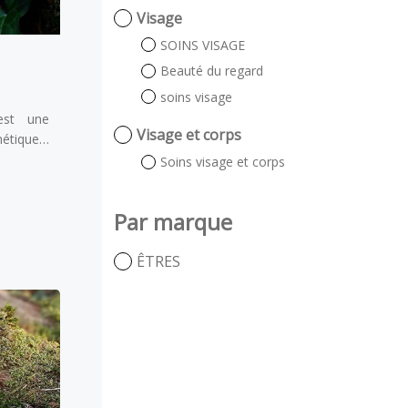
Visage
SOINS VISAGE
Beauté du regard
soins visage
est une
Visage et corps
iques,
s soins
evetés
Soins visage et corps
 produits
ime® et
ent des
iques, la
ée) actif
Par marque
pré et
ue FU SU
 actif
contre le
shine,
'origine
ré de la
ÊTRES
otiques,
 selon la
activité
uile de
 16128)
on anti-