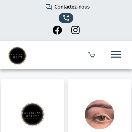
forum
Contactez-nous
phone_forwarded
menu