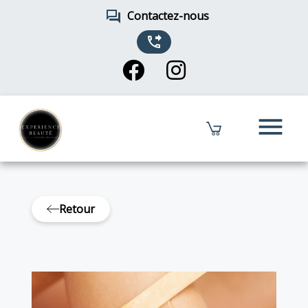
forum
Contactez-nous
phone_forwarded
menu
Retour