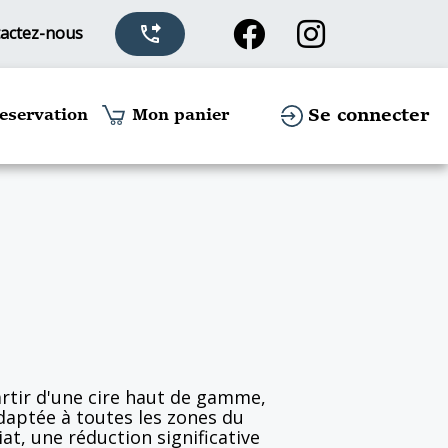
actez-nous
phone_forwarded
Se connecter
eservation
Mon panier
artir d'une cire haut de gamme,
daptée à toutes les zones du
t, une réduction significative