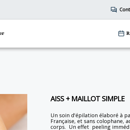
forum
Cont
er
R
AISS + MAILLOT SIMPLE
Un soin d'épilation élaboré à p
Française, et sans colophane, a
corps. Un effet peeling immédia