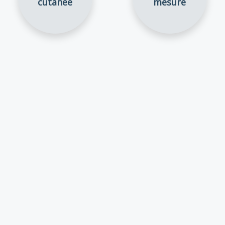
cutanée
mesure