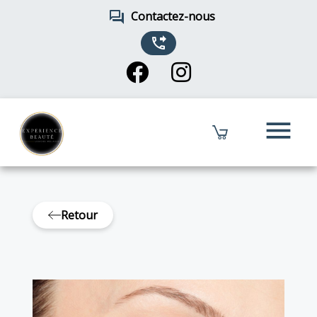
forum
Contactez-nous
phone_forwarded
menu
Retour