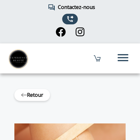
forum
Contactez-nous
phone_forwarded
menu
Retour