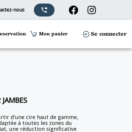
actez-nous
phone_forwarded
Se connecter
eservation
Mon panier
2 JAMBES
artir d'une cire haut de gamme,
daptée à toutes les zones du
t, une réduction significative