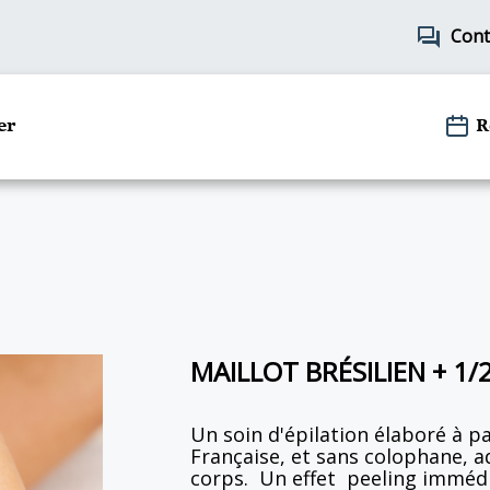
forum
Cont
er
R
MAILLOT BRÉSILIEN + 1/
Un soin d'épilation élaboré à p
Française, et sans colophane, a
corps. Un effet peeling immédia