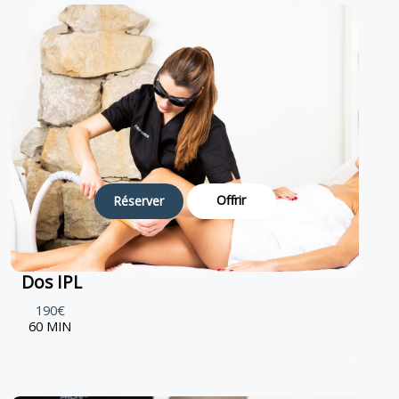
Offrir
Réserver
Dos IPL
190€
60 MIN