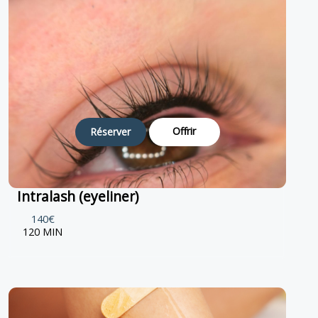
Offrir
Réserver
Intralash (eyeliner)
140€
120 MIN