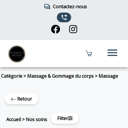
forum
Contactez-nous
phone_forwarded
menu
Catégorie
>
Massage & Gommage du corps
>
Massage
Retour
Filter
Accueil
>
Nos soins