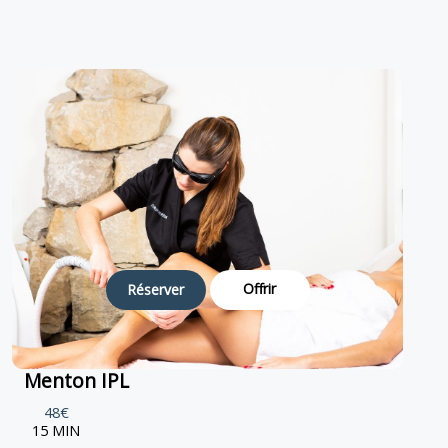
Offrir
Réserver
Menton IPL
48€
15 MIN