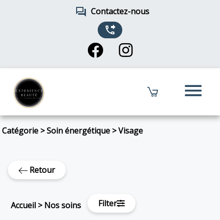
forum
Contactez-nous
phone_forwarded
menu
Catégorie
>
Soin énergétique
>
Visage
Retour
Filter
Accueil
>
Nos soins