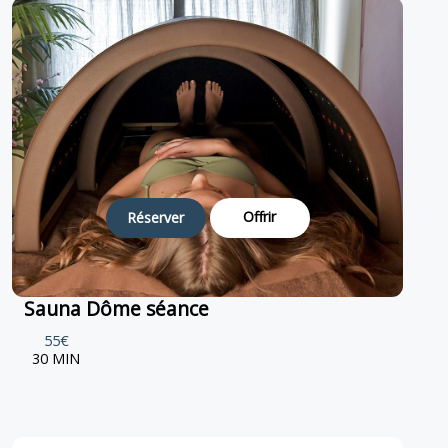
Offrir
Réserver
Sauna Dôme séance
55€
30 MIN