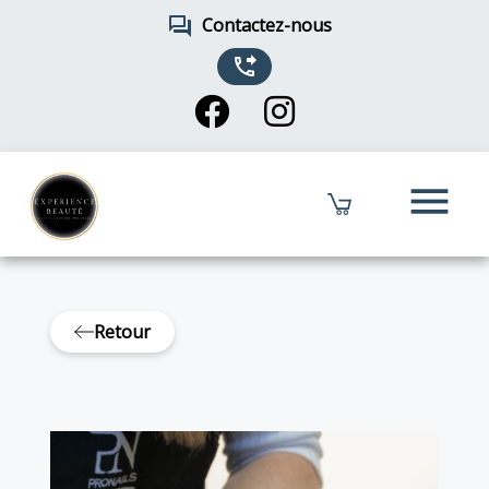
forum
Contactez-nous
phone_forwarded
menu
Retour