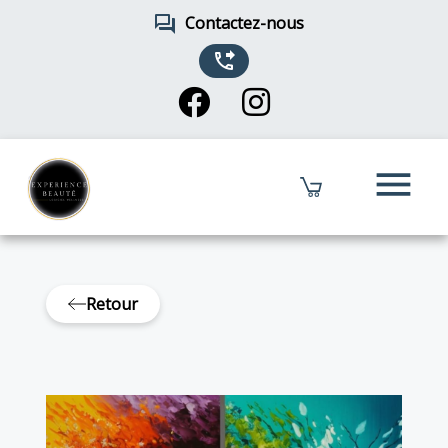
forum
Contactez-nous
phone_forwarded
menu
Retour