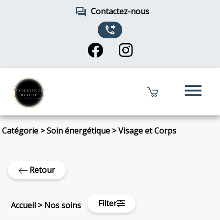
forum
Contactez-nous
phone_forwarded
menu
Catégorie
>
Soin énergétique
>
Visage et Corps
Retour
Filter
Accueil
>
Nos soins