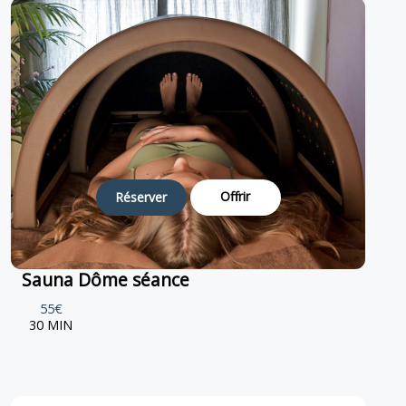
Offrir
Réserver
Sauna Dôme séance
55€
30 MIN