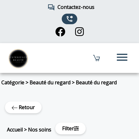
forum
Contactez-nous
phone_forwarded
menu
Catégorie
>
Beauté du regard
>
Beauté du regard
Retour
Filter
Accueil
>
Nos soins