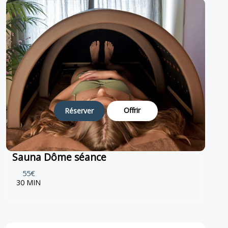
Offrir
Réserver
Sauna Dôme séance
55€
30 MIN