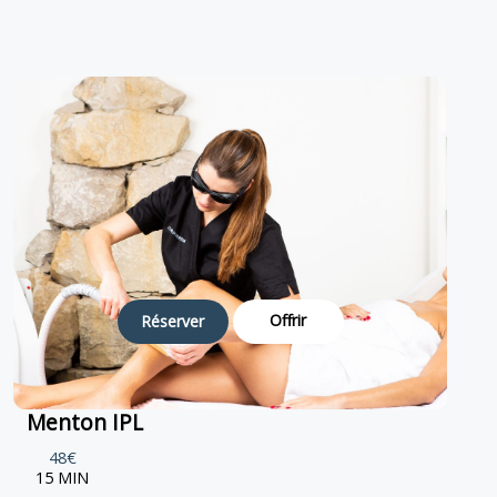
Offrir
Réserver
Menton IPL
48€
15 MIN