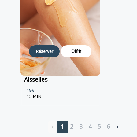
Offrir
Réserver
Aisselles
18€
15 MIN
‹
1
2
3
4
5
6
›