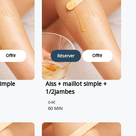
Offrir
Offrir
Réserver
simple
Aiss + maillot simple +
1/2jambes
64€
60 MIN