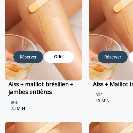
Offrir
Réserver
Réserver
Aiss + maillot brésilien +
Aiss + Maillot 
jambes entières
50€
45 MIN
80€
75 MIN