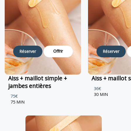
Offrir
Réserver
Réserver
Aiss + maillot simple +
Aiss + maillot 
jambes entières
36€
30 MIN
75€
75 MIN