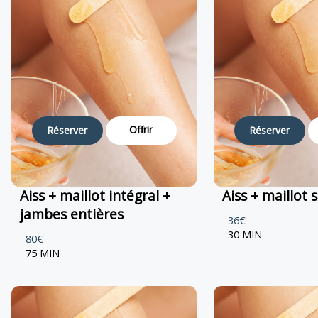
Offrir
Réserver
Réserver
Aiss + maillot intégral +
Aiss + maillot 
jambes entières
36€
30 MIN
80€
75 MIN