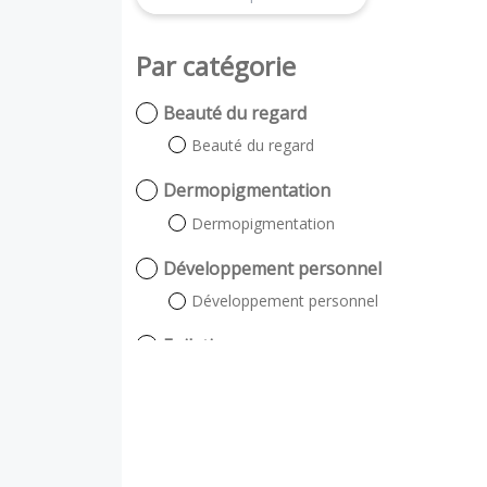
Par catégorie
Beauté du regard
Beauté du regard
Dermopigmentation
Dermopigmentation
Développement personnel
Développement personnel
Epilation
Lumière pulsée
énergétique (à la cire)
Massage & Gommage du corps
Gommage