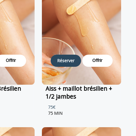
Offrir
Offrir
Réserver
Brésilien
Aiss + maillot brésilien +
1/2 jambes
75€
75 MIN