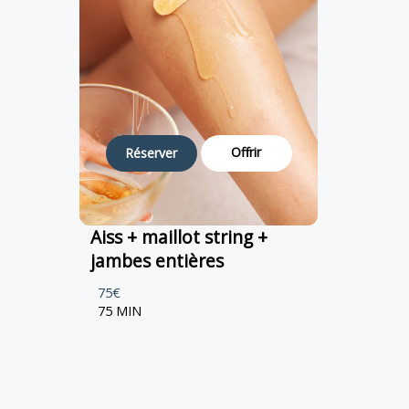
Offrir
Réserver
Aiss + maillot string +
jambes entières
75€
75 MIN