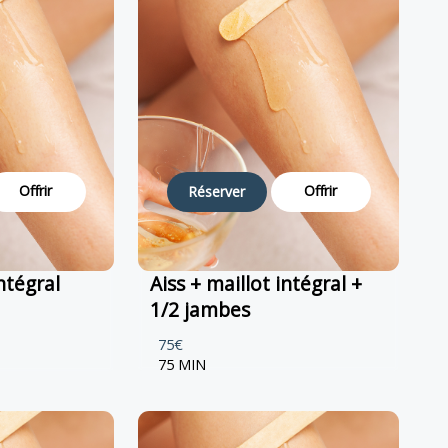
Offrir
Offrir
Réserver
intégral
Aiss + maillot intégral +
1/2 jambes
75€
75 MIN