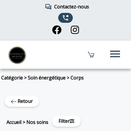
forum
Contactez-nous
phone_forwarded
menu
Catégorie
>
Soin énergétique
>
Corps
Retour
Filter
Accueil
>
Nos soins