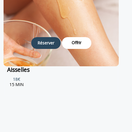
Offrir
Réserver
Aisselles
18€
15 MIN