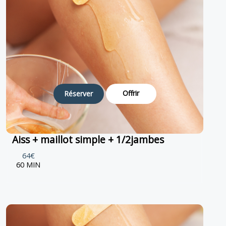
Offrir
Réserver
Aiss + maillot simple + 1/2jambes
64€
60 MIN