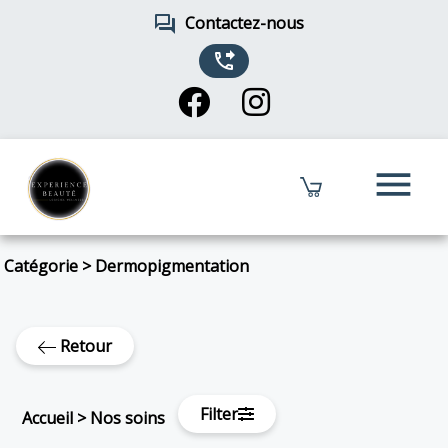
forum
Contactez-nous
phone_forwarded
menu
Catégorie
>
Dermopigmentation
Retour
Filter
Accueil
>
Nos soins