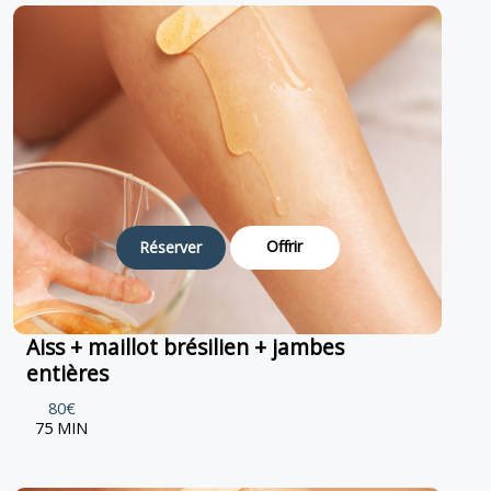
Offrir
Réserver
Aiss + maillot brésilien + jambes
entières
80€
75 MIN