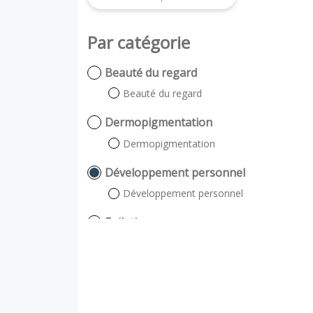
Par catégorie
Beauté du regard
Beauté du regard
Dermopigmentation
Dermopigmentation
Développement personnel
Développement personnel
Epilation
Lumière pulsée
énergétique (à la cire)
Massage & Gommage du corps
Gommage