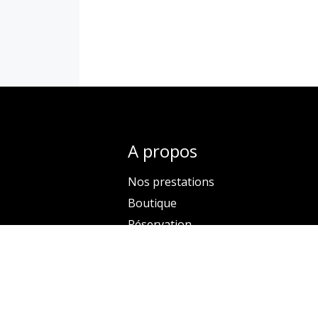
Abonnements
Cures
Par type
Toutes
A propos
solo
Duo
Nos prestations
trio
Boutique
Réservation
Contactez-nous