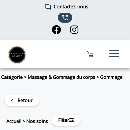
forum
Contactez-nous
phone_forwarded
menu
Catégorie
>
Massage & Gommage du corps
>
Gommage
Retour
Filter
Accueil
>
Nos soins