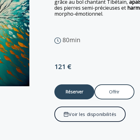
grâce au bol chantant Tibétain,
apai
des pierres semi-précieuses et
harm
morpho-émotionnel.
80min
121 €
Réserver
Offrir
Voir les disponibilités