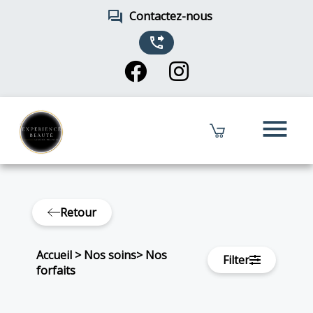
forum
Contactez-nous
phone_forwarded
menu
Retour
Accueil
>
Nos soins
>
Nos
Filter
forfaits