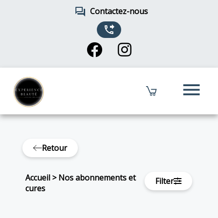
forum
Contactez-nous
phone_forwarded
menu
Retour
Accueil
>
Nos abonnements et
Filter
cures