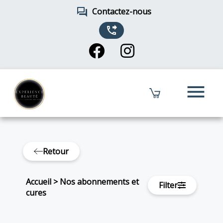
forum
Contactez-nous
phone_forwarded
menu
Retour
Accueil
>
Nos abonnements et
Filter
cures