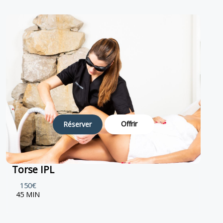
Offrir
Réserver
Torse IPL
150€
45 MIN