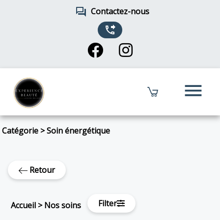
forum
Contactez-nous
phone_forwarded
menu
Catégorie
>
Soin énergétique
Retour
Filter
Accueil
>
Nos soins