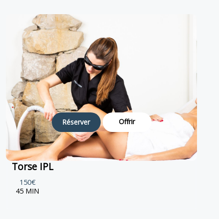
Offrir
Réserver
Torse IPL
150€
45 MIN