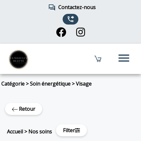
forum
Contactez-nous
phone_forwarded
menu
Catégorie
>
Soin énergétique
>
Visage
Retour
Filter
Accueil
>
Nos soins