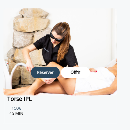
Offrir
Réserver
Torse IPL
150€
45 MIN