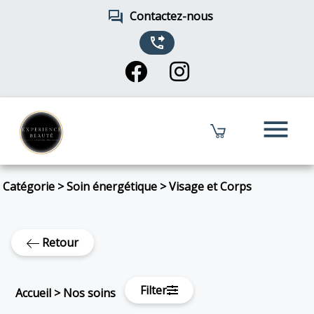
forum
Contactez-nous
phone_forwarded
menu
Catégorie
>
Soin énergétique
>
Visage et Corps
Retour
Filter
Accueil
>
Nos soins