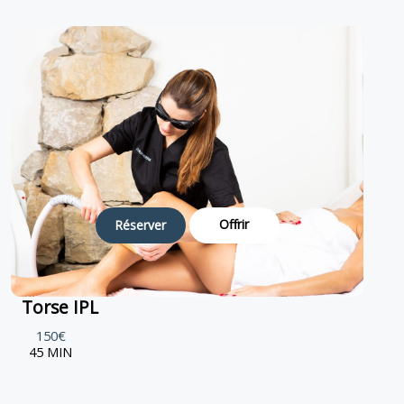
Offrir
Réserver
Torse IPL
150€
45 MIN