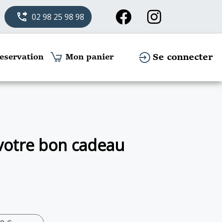
phone_forwarded
02 98 25 98 98
Se connecter
eservation
Mon panier
 votre bon cadeau