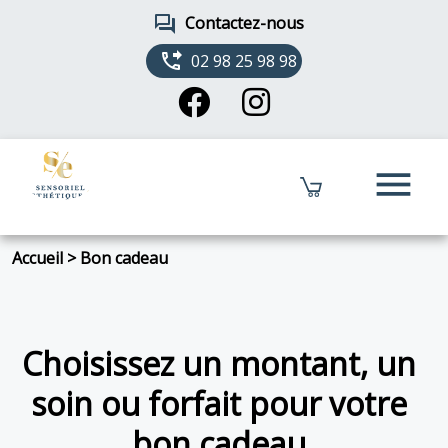
forum
Contactez-nous
phone_forwarded
02 98 25 98 98
menu
Accueil
>
Bon cadeau
Choisissez un montant, un
soin ou forfait pour votre
bon cadeau