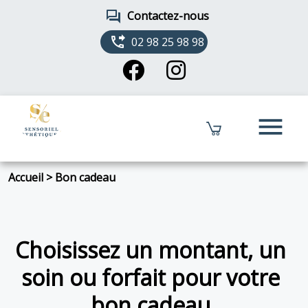
forum
Contactez-nous
phone_forwarded
02 98 25 98 98
menu
Accueil
>
Bon cadeau
Choisissez un montant, un
soin ou forfait pour votre
bon cadeau