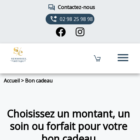
forum
Contactez-nous
phone_forwarded
02 98 25 98 98
menu
Accueil
>
Bon cadeau
Choisissez un montant, un
soin ou forfait pour votre
bon cadeau