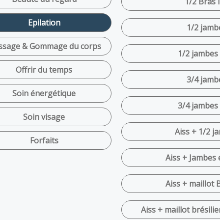
1/2 Bras I
Epilation
1/2 jamb
sage & Gommage du corps
1/2 jambes 
Offrir du temps
3/4 jamb
Soin énergétique
3/4 jambes 
Soin visage
Aiss + 1/2 j
Forfaits
Aiss + Jambes e
Aiss + maillot B
Aiss + maillot brésili