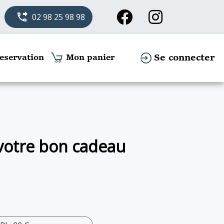
phone_forwarded
02 98 25 98 98
Se connecter
eservation
Mon panier
 votre bon cadeau