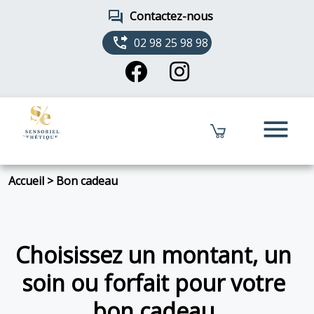
forum
Contactez-nous
phone_forwarded
02 98 25 98 98
menu
Accueil
>
Bon cadeau
Choisissez un montant, un
soin ou forfait pour votre
bon cadeau