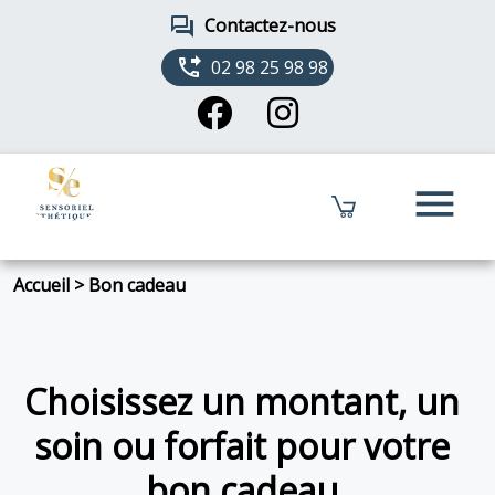
forum
Contactez-nous
phone_forwarded
02 98 25 98 98
menu
Accueil
>
Bon cadeau
Choisissez un montant, un
soin ou forfait pour votre
bon cadeau