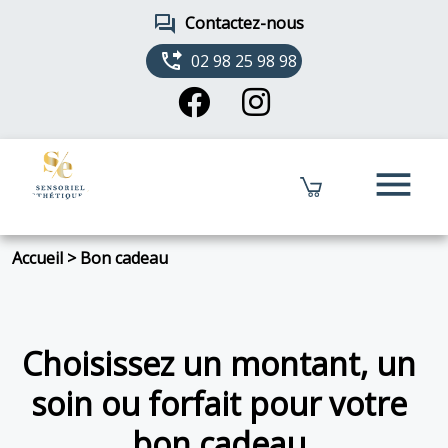
forum
Contactez-nous
phone_forwarded
02 98 25 98 98
menu
Accueil
>
Bon cadeau
Choisissez un montant, un
soin ou forfait pour votre
bon cadeau