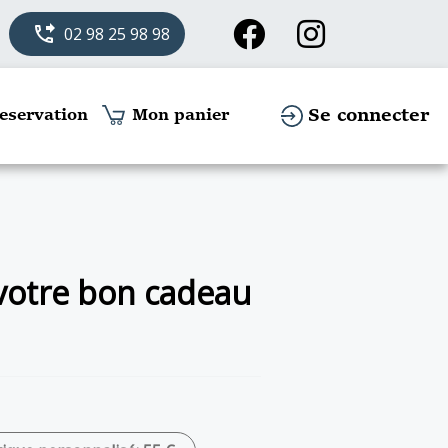
phone_forwarded
02 98 25 98 98
Se connecter
eservation
Mon panier
 votre bon cadeau