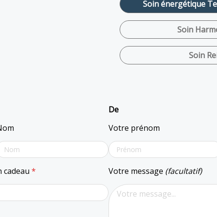
Soin énergétique Ter
Soin Harmo
Soin Rei
De
Nom
Votre prénom
on cadeau
*
Votre message
(facultatif)