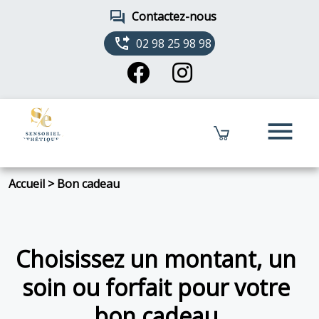
forum
Contactez-nous
phone_forwarded
02 98 25 98 98
menu
Accueil
>
Bon cadeau
Choisissez un montant, un
soin ou forfait pour votre
bon cadeau