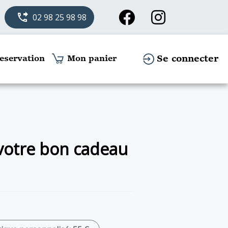
phone_forwarded
02 98 25 98 98
Se connecter
eservation
Mon panier
 votre bon cadeau