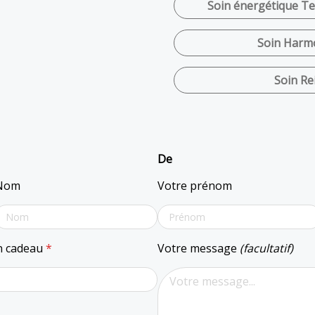
Soin énergétique Ter
Soin Harmo
Soin Rei
De
Nom
Votre prénom
on cadeau
*
Votre message
(facultatif)