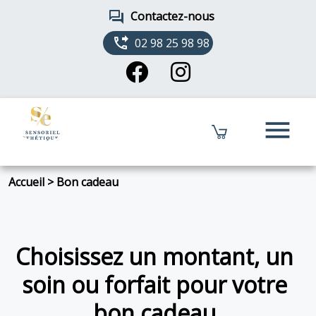
forum
Contactez-nous
phone_forwarded
02 98 25 98 98
menu
Accueil
>
Bon cadeau
Choisissez un montant, un
soin ou forfait pour votre
bon cadeau