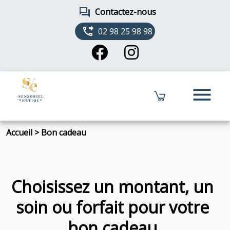
forum
Contactez-nous
phone_forwarded
02 98 25 98 98
menu
Accueil
>
Bon cadeau
Choisissez un montant, un
soin ou forfait pour votre
bon cadeau