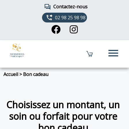
forum
Contactez-nous
phone_forwarded
02 98 25 98 98
menu
Accueil
>
Bon cadeau
Choisissez un montant, un
soin ou forfait pour votre
bon cadeau