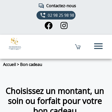
forum
Contactez-nous
phone_forwarded
02 98 25 98 98
menu
Accueil
>
Bon cadeau
Choisissez un montant, un
soin ou forfait pour votre
bon cadeau