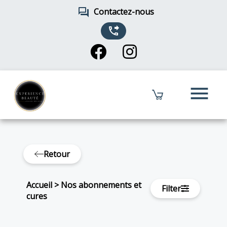
forum
Contactez-nous
phone_forwarded
menu
Retour
Accueil
>
Nos abonnements et
Filter
cures