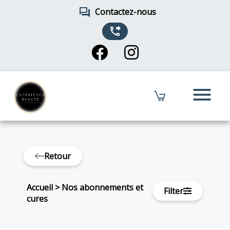
forum
Contactez-nous
phone_forwarded
menu
Retour
Accueil
>
Nos abonnements et
Filter
cures