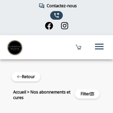
forum
Contactez-nous
phone_forwarded
menu
Retour
Accueil
>
Nos abonnements et
Filter
cures