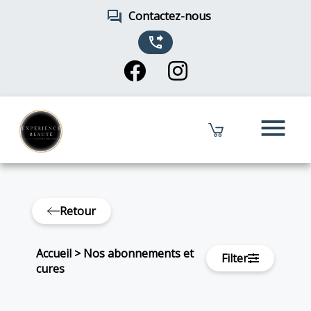
forum
Contactez-nous
phone_forwarded
menu
Retour
Accueil
>
Nos abonnements et
Filter
cures