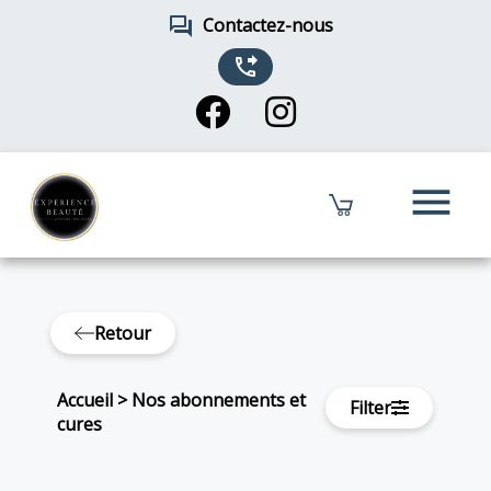
forum
Contactez-nous
phone_forwarded
menu
Retour
Accueil
>
Nos abonnements et
Filter
cures