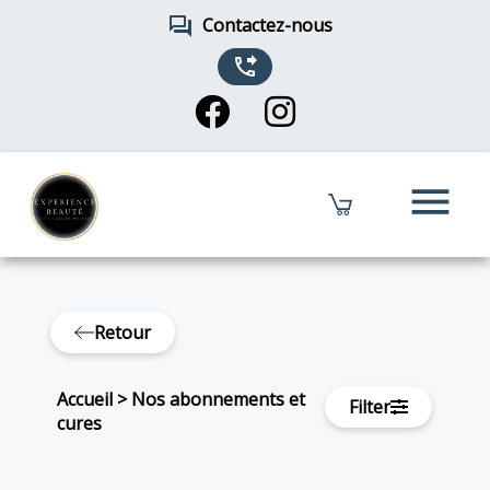
forum
Contactez-nous
phone_forwarded
menu
Retour
Accueil
>
Nos abonnements et
Filter
cures